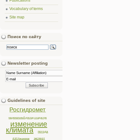
Publications
Vocabulary of terms
Site map
Поиск по сайту
Newsletter posting
Guidelines of site
Росгидромет
национальный доклад о кадастре
изменение
климата
погода
эксперт
А.М.Никаноров