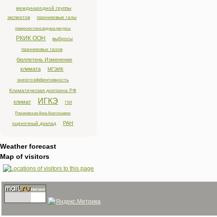
международной группы
экспертов
парниковые газы
поверхностные водные ресурсы
РКИК ООН
выбросы
парниковых газов
бюллетень Изменение
климата
МГЭИК
энергоэффективность
Климатическая доктрина РФ
ИГКЭ
климат
ГХИ
Романовская Анна Анатольевна
РАН
оценочный доклад
Weather forecast
Map of visitors