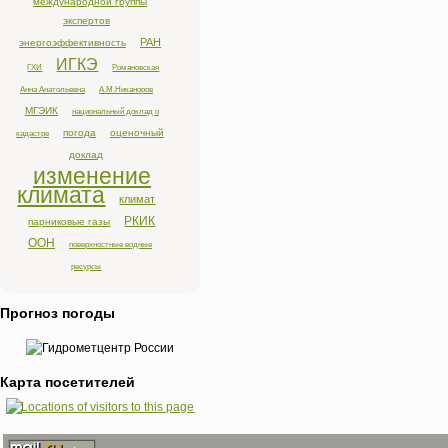
международной группы
экспертов
РАН
энергоэффективность
ИГКЭ
ГХИ
Романовская
Анна Анатольевна
А.М.Никаноров
МГЭИК
национальный доклад о
погода
оценочный
кадастре
доклад
изменение
климата
климат
РКИК
парниковые газы
ООН
поверхностные водные
ресурсы
Прогноз погоды
Карта посетителей