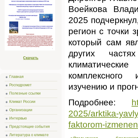
Воейкова Влад
2025 подчеркнул
регион с точки 
который сам яв
других частя
Скачать
климатически
комплексного
Главная
изучению и прог
Росгидромет
Полезные ссылки
Подробнее:
h
Климат России
Организации
2025/arktika-yavl
Интервью
faktorom-izmenen
Предстоящие события
Литература о климате