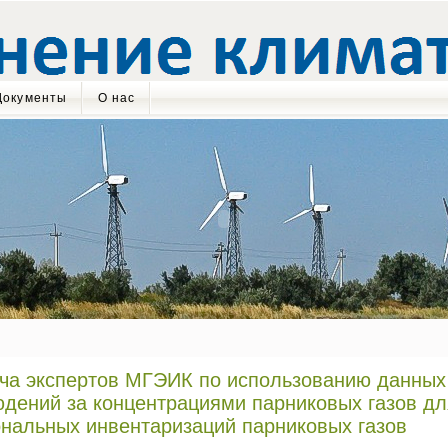
Документы
О нас
ча экспертов МГЭИК по использованию данны
дений за концентрациями парниковых газов д
нальных инвентаризаций парниковых газов