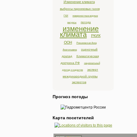
Изменение климата
выбросы парниковых газов
ГХИ
поверхностные водные
погода
ресурсы
изменение
климата
РКИК
ООН
Романовская Анна
оценочный
Анатольевна
доклад
Климатическая
доктрина РФ
национальный
эксперт
доклад о кадастре
международной группы
экспертов
Прогноз погоды
Карта посетителей