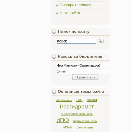
Словарь терминов
Карта сайта
Поиск по сайту
Рассылка бюллетеня
Основные темы сайта
РАН
климат
А.М.Никаноров
Росгидромет
энергоэффективность
ИГКЭ
парниковые газы
бюллетень
МГЭИК