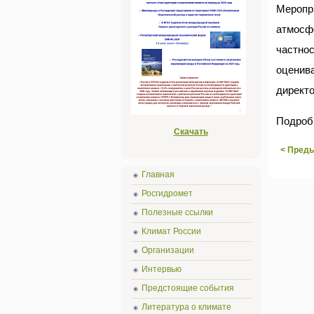
Меропр
атмосф
частно
оценива
директо
Подроб
Скачать
< Пред
Главная
Росгидромет
Полезные ссылки
Климат России
Организации
Интервью
Предстоящие события
Литература о климате