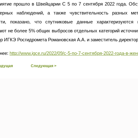
иятие прошло в Швейцарии С 5 по 7 сентября 2022 года. Обс
ерных наблюдений, а также чувствительность разных мет
сти, показано, что спутниковые данные характеризуются
ют не более 5% общих выбросов отдельных категорий источник
р ИГКЭ Росгидромета Романовская А.А. и заместитель директор
нее:
http://www.igce.ru/2022/09/с-5-по-7-сентября-2022-года-в-ж
ыдущая
Следующая >