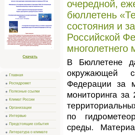
очередной, еж
бюллетень «Т
состояния и з
Российской Ф
многолетнего 
Скачать
В Бюллетене да
окружающей с
Главная
Федерации за м
Росгидромет
Полезные ссылки
мониторинга за 
Климат России
территориальны
Организации
по гидрометео
Интервью
Предстоящие события
среды. Матери
Литература о климате