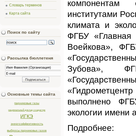
компонентам 
Словарь терминов
институтами Рос
Карта сайта
климата и экол
Поиск по сайту
ФГБУ «Главная 
Воейкова», ФГБ
«Государственны
Рассылка бюллетеня
Зубова», 
«Государственн
«Гидрометцент
Основные темы сайта
выполнено ФГБ
парниковые газы
экологии имени 
национальный доклад о кадастре
ИГКЭ
энергоэффективность
Подробнее
выбросы парниковых газов