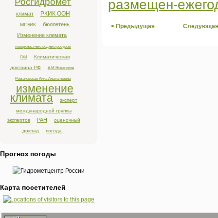
Росгидромет
размещен-ежего
РКИК ООН
климат
бюллетень
МГЭИК
< Предыдущая
Следующая
Изменение климата
поверхностные водные ресурсы
Климатическая
ГХИ
доктрина РФ
А.М.Никаноров
Романовская Анна Анатольевна
изменение
климата
эксперт
международной группы
РАН
экспертов
оценочный
доклад
погода
Прогноз погоды
Карта посетителей