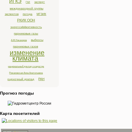
ИГКЭ
эксперт
ГХИ
международной группы
экспертов
погода
МГЭИК
РКИК ООН
энергоэффективность
парниковые газы
выбросы
А.М.Никаноров
парниковых газов
изменение
климата
национальный доклад о кадастре
Романовская Анна Анатольевна
РАН
оценочный доклад
Прогноз погоды
Карта посетителей