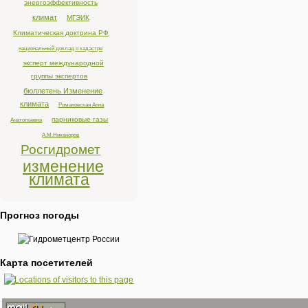
энергоэффективность
климат
МГЭИК
Климатическая доктрина РФ
национальный доклад о кадастре
эксперт международной
группы экспертов
бюллетень Изменение
климата
Романовская Анна
парниковые газы
Анатольевна
А.М.Никаноров
Росгидромет
изменение
климата
Прогноз погоды
Карта посетителей