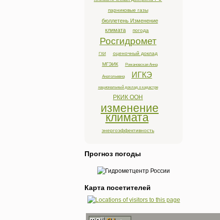
парниковые газы
бюллетень Изменение
климата
погода
Росгидромет
оценочный доклад
ГХИ
МГЭИК
Романовская Анна
ИГКЭ
Анатольевна
национальный доклад о кадастре
РКИК ООН
изменение
климата
энергоэффективность
Прогноз погоды
Карта посетителей