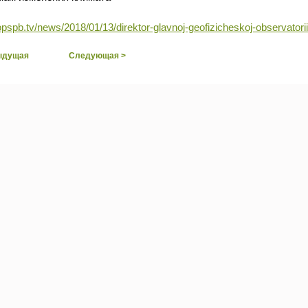
topspb.tv/news/2018/01/13/direktor-glavnoj-geofizicheskoj-observatori
ыдущая
Следующая >