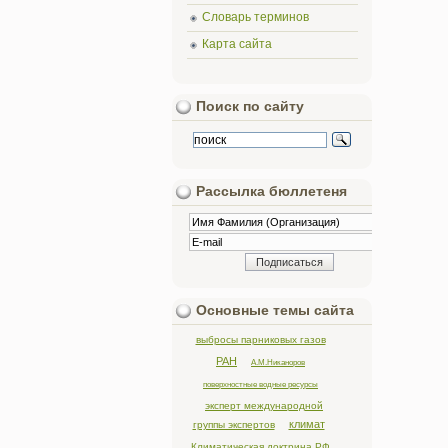
Словарь терминов
Карта сайта
Поиск по сайту
Рассылка бюллетеня
Основные темы сайта
выбросы парниковых газов
РАН
А.М.Никаноров
поверхностные водные ресурсы
эксперт международной
климат
группы экспертов
Климатическая доктрина РФ