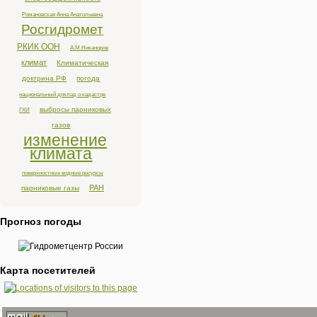
Романовская Анна Анатольевна
Росгидромет
РКИК ООН
А.М.Никаноров
климат
Климатическая
доктрина РФ
погода
национальный доклад о кадастре
выбросы парниковых
ГХИ
газов
изменение
климата
поверхностные водные ресурсы
РАН
парниковые газы
Прогноз погоды
Карта посетителей