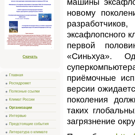
машины эксафло
новому поколен
разработчиков,
эксафлопсного к
первой полови
«Синьхуа». О
Скачать
суперкомпьютера
Главная
приёмочные исп
Росгидромет
версии ожидаетс
Полезные ссылки
поколения дол
Климат России
Организации
таких глобальны
Интервью
загрязнение окр
Предстоящие события
Литература о климате