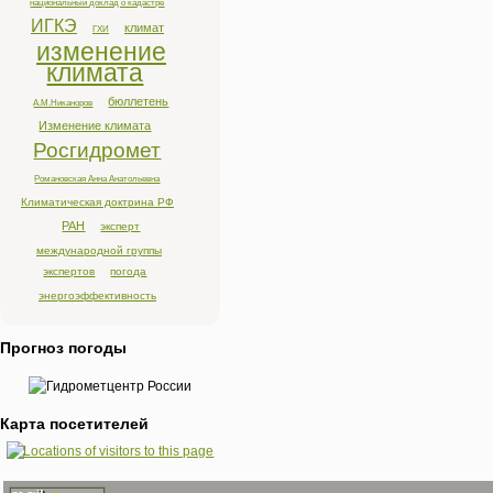
национальный доклад о кадастре
ИГКЭ
климат
ГХИ
изменение
климата
бюллетень
А.М.Никаноров
Изменение климата
Росгидромет
Романовская Анна Анатольевна
Климатическая доктрина РФ
РАН
эксперт
международной группы
экспертов
погода
энергоэффективность
Прогноз погоды
Карта посетителей