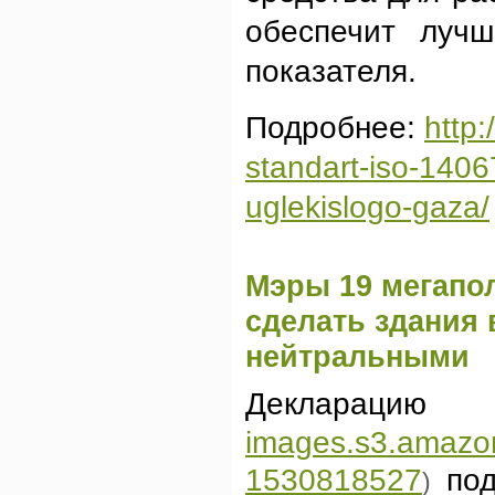
обеспечит лучш
показателя.
Подробнее:
http
standart-iso-1406
uglekislogo-gaza/
Мэры 19 мегапо
сделать здания 
нейтральными
Декларацию
images.s3.amazon
1530818527
по
)