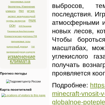
парниковых газов
выбросов, т
бюллетень Изменение
климата
РАН
МГЭИК
последствия. Иг
эксперт международной
РКИК
атмосферными и
группы экспертов
ООН
А.М.Никаноров
новых лесов, ко
Романовская Анна Анатольевна
Климатическая доктрина РФ
Чтобы боротьс
парниковые газы
масштабах, мож
оценочный доклад
ГХИ
национальный доклад о кадастре
углекислого га
изменение
климата
получать вознаг
проявляется коо
Прогноз погоды
Подробнее:
http
Карта посетителей
minecraft-vnosit-v
globalnoe-poteple