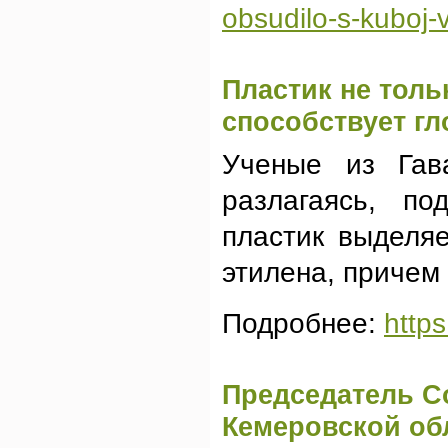
obsudilo-s-kuboj-v
Пластик не тольк
способствует г
Ученые из Гава
разлагаясь, по
пластик выделя
этилена, причем
Подробнее:
http
Председатель С
Кемеровской обл