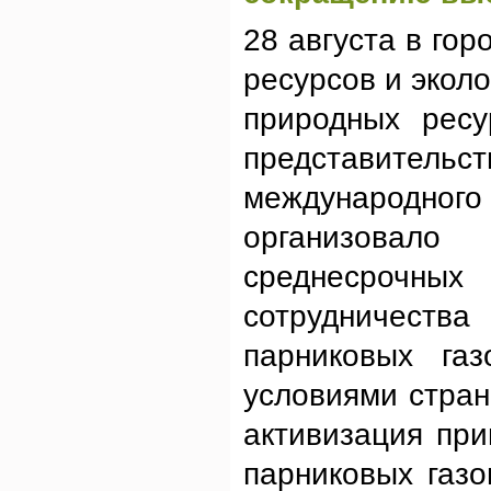
28 августа в го
ресурсов и экол
природных ресу
представите
международно
организовал
среднесрочн
сотрудничеств
парниковых газ
условиями стра
активизация пр
парниковых газ