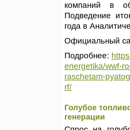
компаний в о
Подведение ито
года в Аналитич
Официальный са
Подробнее:
https
energetika/wwf-ros
raschetam-pyatogo
rf/
Голубое топливо
генерации
Спрос на голуб