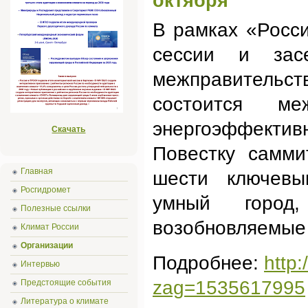
октября
В рамках «Росси
сессии и зас
межправительс
состоится м
энергоэффективн
Скачать
Повестку самми
Главная
шести ключевым
Росгидромет
умный город
Полезные ссылки
возобновляемые 
Климат России
Организации
Подробнее:
http
Интервью
zag=1535617995
Предстоящие события
Литература о климате