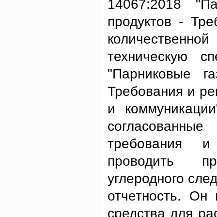
14067:2018 "П
продуктов - Тр
количественной
техническую с
"Парниковые г
Требования и ре
и коммуникации
согласованные
требования и
проводить пр
углеродного сле
отчетность. Он
средства для ра