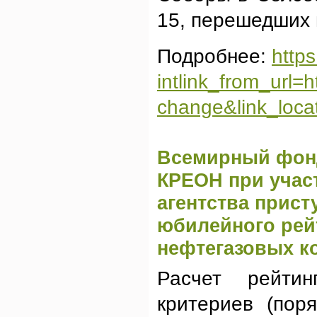
15, перешедших 
Подробнее:
http
intlink_from_url=
change&link_locat
Всемирный фонд
КРЕОН при учас
агентства прист
юбилейного рей
нефтегазовых к
Расчет рейти
критериев (пор