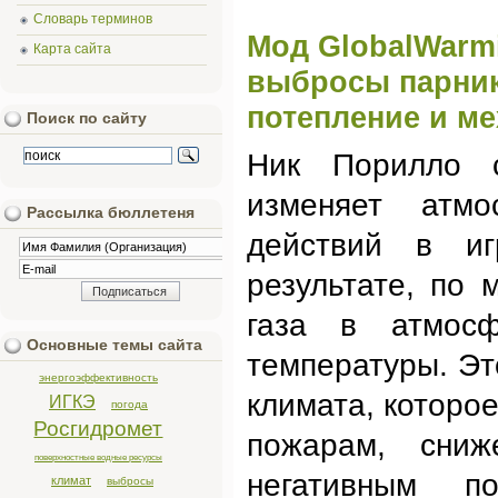
Словарь терминов
Мод GlobalWarmi
Карта сайта
выбросы парник
потепление и м
Поиск по сайту
Ник Порилло с
изменяет атмо
Рассылка бюллетеня
действий в иг
результате, по 
газа в атмосф
Основные темы сайта
температуры. Эт
энергоэффективность
климата, которо
ИГКЭ
погода
Росгидромет
пожарам, сниж
поверхностные водные ресурсы
негативным п
климат
выбросы