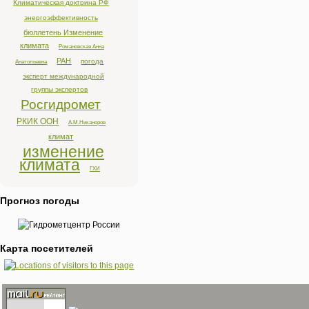
Климатическая доктрина РФ
энергоэффективность
бюллетень Изменение
климата
Романовская Анна
РАН
погода
Анатольевна
эксперт международной
группы экспертов
Росгидромет
РКИК ООН
А.М.Никаноров
климат
изменение
климата
ГХИ
Прогноз погоды
Карта посетителей