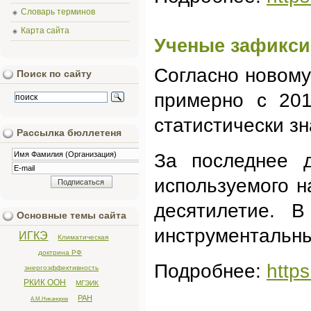
Словарь терминов
Карта сайта
Ученые зафикси
Согласно новому
Поиск по сайту
примерно с 201
статистически з
Рассылка бюллетеня
За последнее д
используемого н
десятилетие. 
Основные темы сайта
инструментальны
ИГКЭ
Климатическая
доктрина РФ
Подробнее:
http
энергоэффективность
РКИК ООН
МГЭИК
РАН
А.М.Никаноров