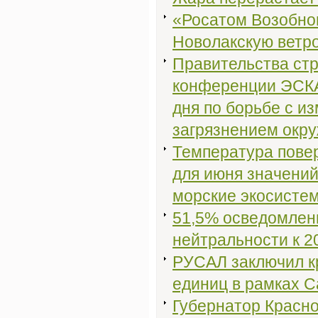
«Росатом Возобнов
Новолакскую ветр
Правительства стр
конференции ЭСКА
дня по борьбе с и
загрязнением окр
Температура пове
для июня значений
морские экосисте
51,5% осведомлены
нейтральности к 2
РУСАЛ заключил к
единиц в рамках С
Губернатор Красно