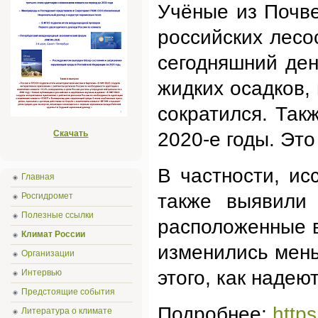
Учёные из Почве
российских лесо
сегодняшний ден
жидких осадков,
сократился. Так
Скачать
2020-е годы. Эт
В частности, ис
Главная
также выявили 
Росгидромет
Полезные ссылки
расположенные в
Климат России
изменились мень
Организации
этого, как надею
Интервью
Предстоящие события
Подробнее:
https
Литература о климате