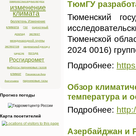
ТюмГУ разработ
поверхностные водные ресурсы
изменение
климата
Тюменский гос
бюллетень Изменение
исследовательс
климата
оценочный
ГХИ
доклад
эксперт
Тюменской обла
международной группы
экспертов
национальный доклад о
2024 0016) груп
погода
кадастре
Росгидромет
Подробнее:
http
выбросы парниковых газов
климат
Романовская Анна
парниковые газы
Анатольевна
Обзор климатиче
температура и о
Прогноз погоды
Подробнее:
http
Карта посетителей
Азербайджан и 