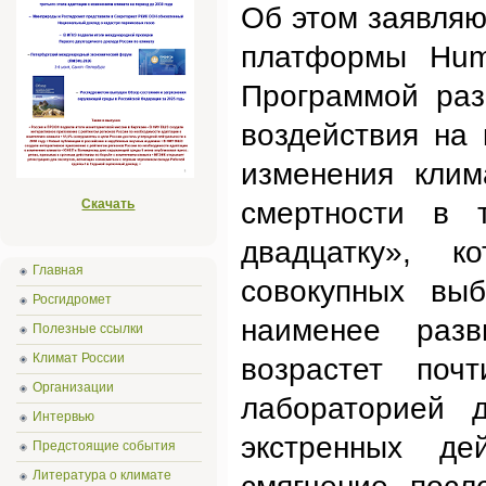
Об этом заявля
платформы Huma
Программой раз
воздействия на к
изменения клим
Скачать
смертности в 
двадцатку», к
Главная
совокупных вы
Росгидромет
наименее разв
Полезные ссылки
Климат России
возрастет поч
Организации
лабораторией 
Интервью
экстренных де
Предстоящие события
Литература о климате