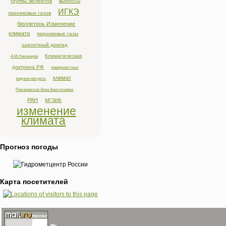
группы экспертов
выбросы
ИГКЭ
парниковых газов
бюллетень Изменение
климата
парниковые газы
оценочный доклад
Климатическая
А.М.Никаноров
доктрина РФ
поверхностные
климат
водные ресурсы
Романовская Анна Анатольевна
РАН
МГЭИК
изменение
климата
Прогноз погоды
Карта посетителей