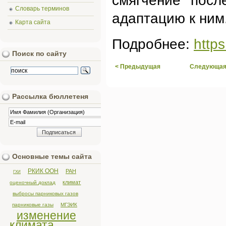
смягчение посл
Словарь терминов
адаптацию к ним
Карта сайта
Подробнее:
http
Поиск по сайту
< Предыдущая
Следующая
Рассылка бюллетеня
Основные темы сайта
РКИК ООН
РАН
ГХИ
климат
оценочный доклад
выбросы парниковых газов
парниковые газы
МГЭИК
изменение
климата