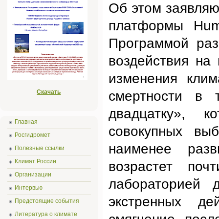
Об этом заявля
платформы Huma
Программой раз
воздействия на к
изменения клим
Скачать
смертности в 
двадцатку», к
Главная
совокупных вы
Росгидромет
наименее разв
Полезные ссылки
Климат России
возрастет поч
Организации
лабораторией 
Интервью
экстренных де
Предстоящие события
Литература о климате