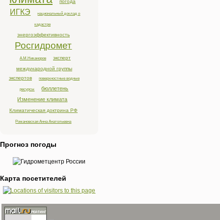
погода
ИГКЭ
национальный доклад о
кадастре
энергоэффективность
Росгидромет
эксперт
А.М.Никаноров
международной группы
экспертов
поверхностные водные
бюллетень
ресурсы
Изменение климата
Климатическая доктрина РФ
Романовская Анна Анатольевна
Прогноз погоды
Карта посетителей