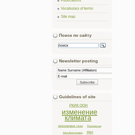
Publications
Vocabulary of terms
Site map
Поиск по сайту
Newsletter posting
Guidelines of site
РКИК ООН
изменение
климата
парниковые газы
Романовская
РАН
Анна Анатольевна