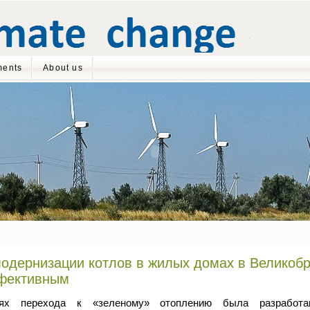
ents
About us
одернизации котлов в жилых домах в Великобр
фективным
ях перехода к «зеленому» отоплению была разработан