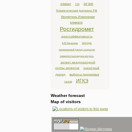
климат
МГЭИК
ГХИ
Климатическая доктрина РФ
бюллетень Изменение
климата
Росгидромет
энергоэффективность
погода
А.М.Никаноров
национальный доклад о кадастре
поверхностные водные ресурсы
эксперт международной
группы экспертов
оценочный
доклад
выбросы парниковых
ИГКЭ
газов
Weather forecast
Map of visitors