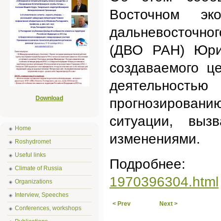
Восточном эк
дальневосточног
(ДВО РАН) Юрий
создаваемого ц
деятельнос
Download
прогнозирован
ситуации, выз
Home
изменениями.
Roshydromet
Useful links
Подро
Climate of Russia
1970396304.html
Organizations
Interview, Speeches
< Prev
Next >
Conferences, workshops