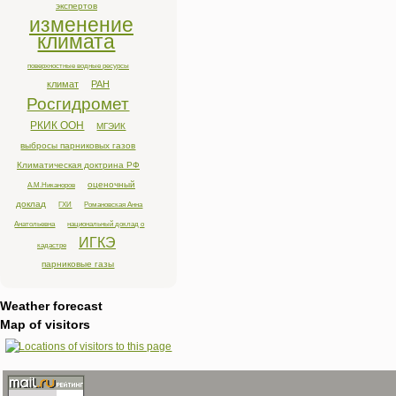
экспертов
изменение
климата
поверхностные водные ресурсы
климат
РАН
Росгидромет
РКИК ООН
МГЭИК
выбросы парниковых газов
Климатическая доктрина РФ
оценочный
А.М.Никаноров
доклад
ГХИ
Романовская Анна
Анатольевна
национальный доклад о
ИГКЭ
кадастре
парниковые газы
Weather forecast
Map of visitors