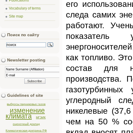
Publications
его использован
Vocabulary of terms
следа самих эне
Site map
работают. Учен
показатель 
Поиск по сайту
энергоносителей
как топливо. Это
Newsletter posting
состав для на
производства. 
газотурбинных 
Guidelines of site
углеродный сл
выбросы парниковых газов
никелевые (37,6
изменение
климата
МГЭИК
чем на 50 % со
оценочный доклад
вклад вносят пла
Климатическая доктрина РФ