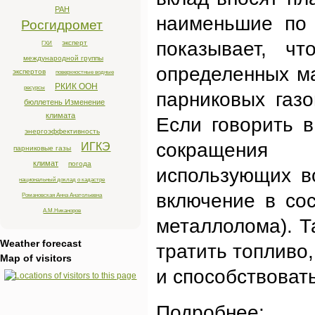
РАН
наименьшие по 
Росгидромет
показывает, ч
эксперт
ГХИ
международной группы
определенных м
экспертов
поверхностные водные
РКИК ООН
ресурсы
парниковых газ
бюллетень Изменение
климата
Если говорить 
энергоэффективность
сокращения 
ИГКЭ
парниковые газы
климат
погода
использующих в
национальный доклад о кадастре
включение в со
Романовская Анна Анатольевна
А.М.Никаноров
металлолома). Т
Weather forecast
тратить топливо,
Map of visitors
и способствоват
Подр