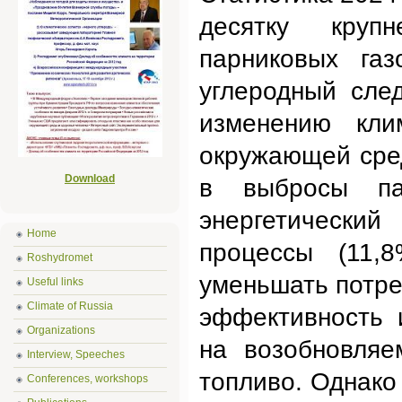
десятку крупн
парниковых га
углеродный сле
изменению кли
окружающей сре
Download
в выбросы па
энергетически
Home
процессы (11,
Roshydromet
уменьшать потре
Useful links
Climate of Russia
эффективность 
Organizations
на возобновляе
Interview, Speeches
топливо. Однако
Conferences, workshops