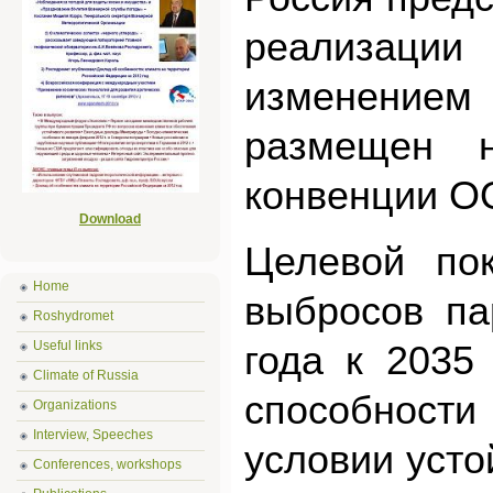
реализации
изменением
размещен н
конвенции О
Download
Целевой по
Home
выбросов па
Roshydromet
Useful links
года к 2035
Climate of Russia
способности 
Organizations
Interview, Speeches
условии усто
Conferences, workshops