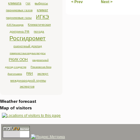
< Prev
Next >
климата
выбросы
ГХИ
климат
парниковых газов
ИГКЭ
парниковые газы
Климатическая
А.М.Никаноров
доктрина РФ
погода
Росгидромет
оценочный доклад
поверхностные водные ресурсы
РКИК ООН
национальный
доклад о кадастре
Романовская Анна
РАН
эксперт
Анатольевна
международной группы
экспертов
Weather forecast
Map of visitors