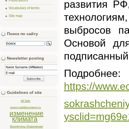
Publications
развития РФ
Vocabulary of terms
технология
Site map
выбросов па
Поиск по сайту
Основой для
подписанный 
Newsletter posting
Подробнее:
https://www.e
Guidelines of site
sokrashcheni
МГЭИК
энергоэффективность
изменение
ysclid=mg69
климата
бюллетень Изменение