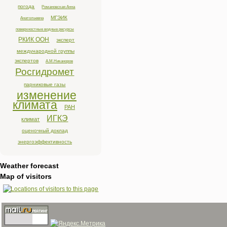
погода
Романовская Анна
МГЭИК
Анатольевна
поверхностные водные ресурсы
РКИК ООН
эксперт
международной группы
экспертов
А.М.Никаноров
Росгидромет
парниковые газы
изменение
климата
РАН
ИГКЭ
климат
оценочный доклад
энергоэффективность
Weather forecast
Map of visitors