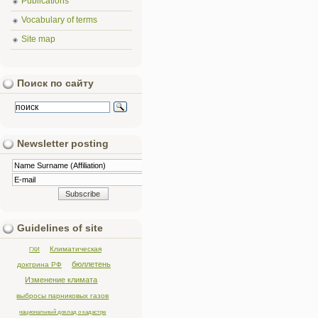
Publications
Vocabulary of terms
Site map
Поиск по сайту
Newsletter posting
Guidelines of site
Климатическая
ГХИ
бюллетень
доктрина РФ
Изменение климата
выбросы парниковых газов
национальный доклад о кадастре