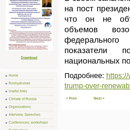
на пост президе
что он не объ
объемов воз
федерального 
показатели 
Download
национальных по
Подробнее:
https:/
Home
Roshydromet
trump-over-renewabl
Useful links
< Prev
Next >
Climate of Russia
Organizations
Interview, Speeches
Conferences, workshops