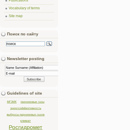
Publications
Vocabulary of terms
Site map
Поиск по сайту
Newsletter posting
Guidelines of site
МГЭИК
парниковые газы
энергоэффективность
выбросы парниковых газов
климат
Росгидромет