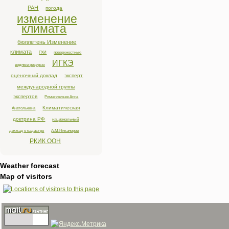
РАН
погода
изменение
климата
бюллетень Изменение
климата
ГХИ
поверхностные
ИГКЭ
водные ресурсы
оценочный доклад
эксперт
международной группы
экспертов
Романовская Анна
Климатическая
Анатольевна
доктрина РФ
национальный
доклад о кадастре
А.М.Никаноров
РКИК ООН
Weather forecast
Map of visitors