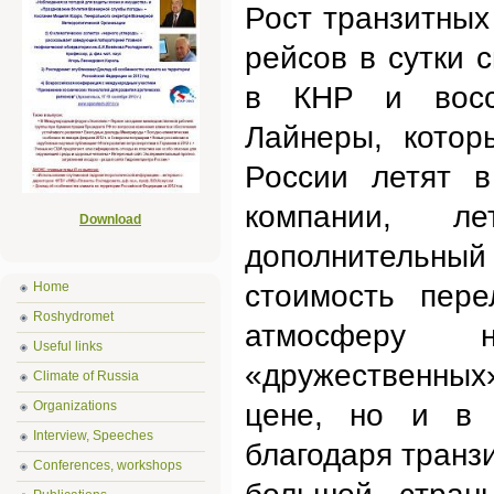
Рост транзитных
рейсов в сутки 
в КНР и восст
Лайнеры, котор
России летят 
компании, л
Download
дополнительный
Home
стоимость пер
Roshydromet
атмосферу 
Useful links
«дружественных»
Climate of Russia
Organizations
цене, но и в 
Interview, Speeches
благодаря транз
Conferences, workshops