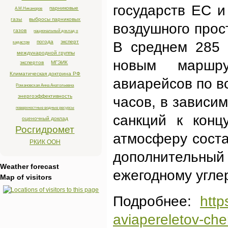
государств ЕС и
парниковые
А.М.Никаноров
газы
выбросы парниковых
воздушного прос
газов
национальный доклад о
погода
эксперт
кадастре
В среднем 285 
международной группы
новым маршру
экспертов
МГЭИК
Климатическая доктрина РФ
авиарейсов по в
Романовская Анна Анатольевна
энергоэффективность
часов, в зависи
поверхностные водные ресурсы
санкций к кон
оценочный доклад
Росгидромет
атмосферу соста
РКИК ООН
дополнительн
Weather forecast
ежегодному угле
Map of visitors
Подробнее:
http
aviapereletov-che