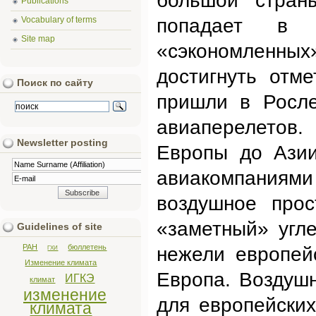
большой стра
Publications
Vocabulary of terms
попадает в 
Site map
«сэкономленных
достигнуть отм
Поиск по сайту
пришли в Росле
авиаперелетов.
Newsletter posting
Европы до Азии
авиакомпаниям
воздушное прос
«заметный» угл
Guidelines of site
РАН
бюллетень
нежели европей
ГХИ
Изменение климата
Европа. Воздуш
ИГКЭ
климат
изменение
для европейски
климата