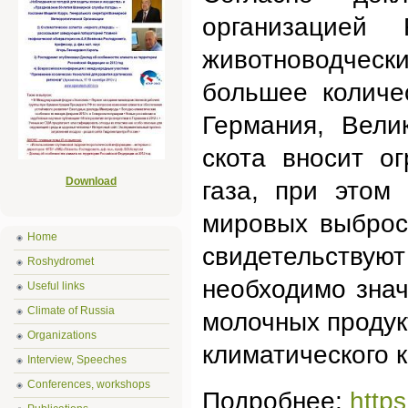
организацией
животноводческ
большее количе
Германия, Вели
скота вносит о
Download
газа, при этом
мировых выброс
Home
свидетельств
Roshydromet
необходимо знач
Useful links
Climate of Russia
молочных продук
Organizations
климатического к
Interview, Speeches
Conferences, workshops
Подробнее:
http