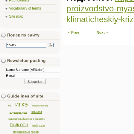
Publications
proizvodstvo-mya
Vocabulary of terms
Site map
klimaticheskiy-kriz
< Prev
Next >
Поиск по сайту
Newsletter posting
Guidelines of site
ИГКЭ
ГХИ
поверхностные
климат
водные ресурсы
национальный доклад о кадастре
РКИК ООН
выбросы
парниковых газов