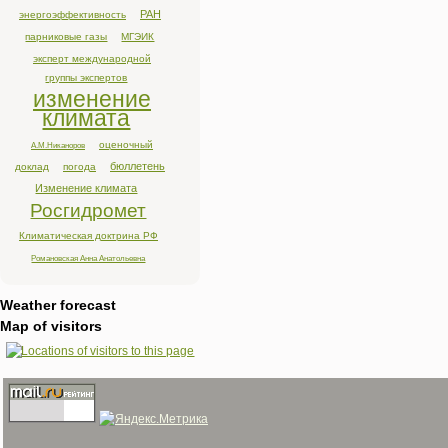
РАН
энергоэффективность
парниковые газы
МГЭИК
эксперт международной
группы экспертов
изменение
климата
оценочный
А.М.Никаноров
бюллетень
доклад
погода
Изменение климата
Росгидромет
Климатическая доктрина РФ
Романовская Анна Анатольевна
Weather forecast
Map of visitors