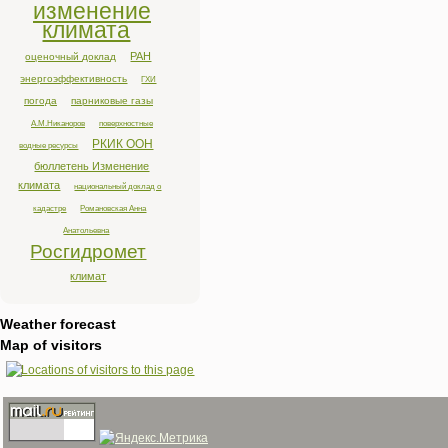
изменение
климата
РАН
оценочный доклад
энергоэффективность
ГХИ
погода
парниковые газы
А.М.Никаноров
поверхностные
РКИК ООН
водные ресурсы
бюллетень Изменение
климата
национальный доклад о
кадастре
Романовская Анна
Анатольевна
Росгидромет
климат
Weather forecast
Map of visitors