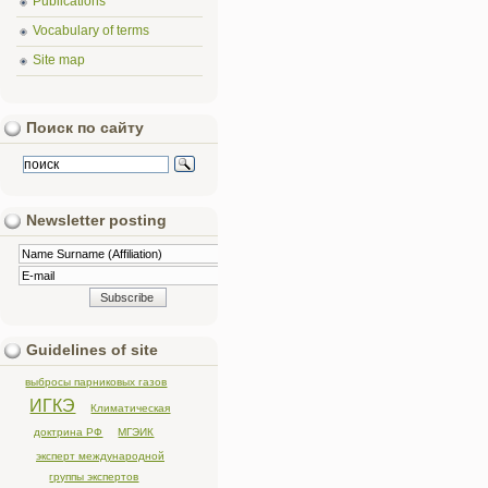
Publications
Vocabulary of terms
Site map
Поиск по сайту
Newsletter posting
Guidelines of site
выбросы парниковых газов
ИГКЭ
Климатическая
доктрина РФ
МГЭИК
эксперт международной
группы экспертов